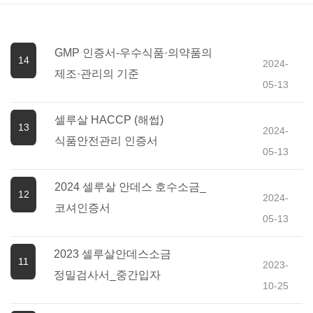
GMP 인증서-우수식품·의약품의
14
2024-
제조·관리의 기준
05-13
셀루살 HACCP (해썹)
13
2024-
식품안전관리 인증서
05-13
2024 셀루살 안데스 호수소금_
12
2024-
코셔인증서
05-13
2023 셀루살안데스소금
11
2023-
정밀검사서_중간입자
10-25